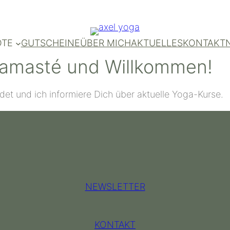
OTE
GUTSCHEINE
ÜBER MICH
AKTUELLES
KONTAKT
amasté und Willkommen!
et und ich informiere Dich über aktuelle Yoga-Kurse.
NEWSLETTER
KONTAKT