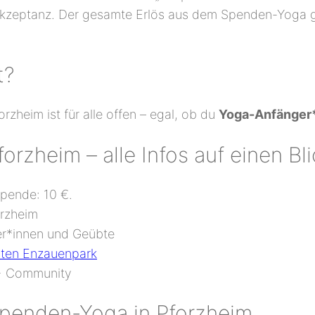
Akzeptanz. Der gesamte Erlös aus dem Spenden-Yoga g
t?
rzheim ist für alle offen – egal, ob du
Yoga-Anfänger
zheim – alle Infos auf einen Bli
pende: 10 €.
rzheim
ger*innen und Geübte
rten Enzauenpark
A+ Community
 Spenden-Yoga in Pforzheim