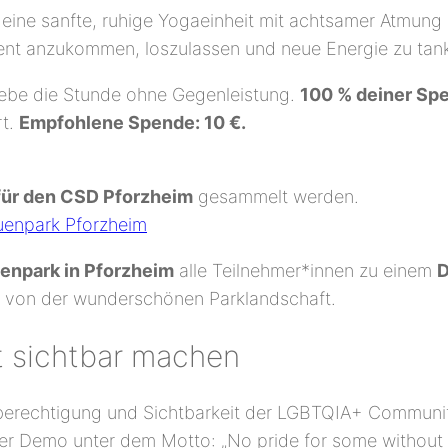
 eine sanfte, ruhige Yogaeinheit mit achtsamer Atmun
ment anzukommen, loszulassen und neue Energie zu tan
ebe die Stunde ohne Gegenleistung.
100 % deiner Sp
rt.
Empfohlene Spende: 10 €.
für den CSD Pforzheim
gesammelt werden.
uenpark Pforzheim
enpark in Pforzheim
alle Teilnehmer*innen zu einem
D
 von der wunderschönen Parklandschaft.
t sichtbar machen
ichberechtigung und Sichtbarkeit der LGBTQIA+ Communi
er Demo unter dem Motto: „No pride for some without li