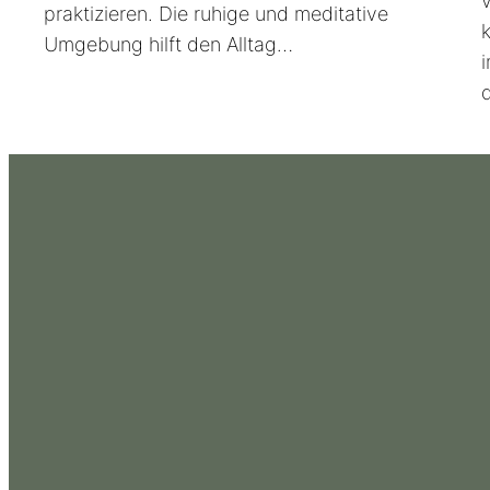
v
praktizieren. Die ruhige und meditative
Umgebung hilft den Alltag…